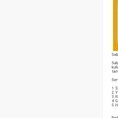
Sab
Sab
kul
tam
Ser
1. S
2. 
3. R
4. 
5. H
Ned