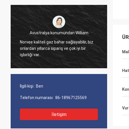
Avustralya konumundan William
ÜR
2005't
Norvee kaliteli gaz bahar sağlayabilir, biz
uzatma 
onlardan yıllarca sipariş ve çok iyi bir
sorunu
Ma
işbirliği var.
sipariş
Hat
İlgili kişi :
Ben
Kuv
Telefon numarası :
86-18967125569
Vur
İletişim