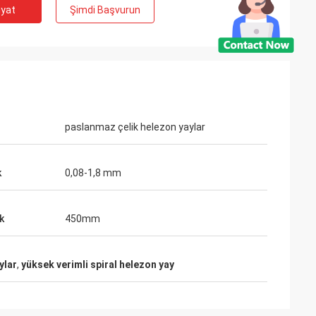
iyat
Şimdi Başvurun
 David Smith
işbirliği, biz tütün
nlar zamanında
paslanmaz çelik helezon yaylar
ayabilir.
k
0,08-1,8 mm
k
450mm
ylar
,
yüksek verimli spiral helezon yay