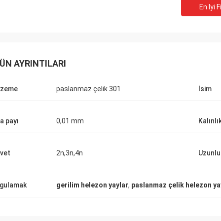
En Iyi F
ABD konumundan Bill
Rusya konumundan
ÜN AYRINTILARI
en beri Norvee'den müzik materyali
biz fazla 10 yıl Norvee ile 
yayları sipariş ediyoruz, asla kalite
itici yaylar sipariş ve o
 yok ve onlardan bugüne kadar
lzeme
paslanmaz çelik 301
İsim
teslimat, çok kaliteli sağl
 veriyoruz.
a payı
0,01 mm
Kalınlı
vet
2n,3n,4n
Uzunlu
gulamak
gerilim helezon yaylar
,
paslanmaz çelik helezon ya