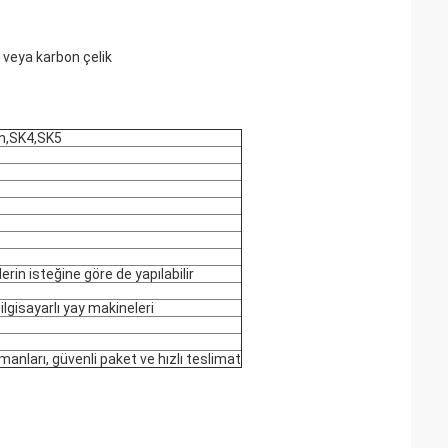
 veya karbon çelik
Mn,SK4,SK5
rin isteğine göre de yapılabilir
lgisayarlı yay makineleri
manları, güvenli paket ve hızlı teslimat