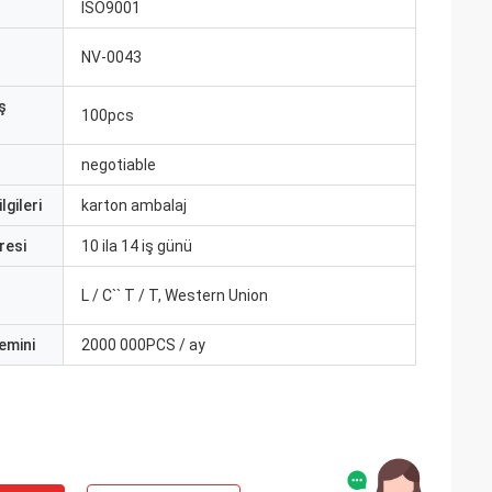
ISO9001
NV-0043
ş
100pcs
negotiable
lgileri
karton ambalaj
resi
10 ila 14 iş günü
L / C`` T / T, Western Union
emini
2000 000PCS / ay