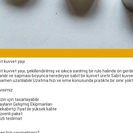
it kuvvet yayı
it kuvvet yayı, şekillendirilmiş ve sıkıca sarılmış bir rulo halinde ön ge
lanılır ve sapması boyunca neredeyse sabit bir kuvvet üretir.Sabit kuvvet 
amen uzatılabilir.Uzatma hızı ve ivme konusunda pratikte bir sınır yokt
visimiz:
izin için tasarlayabilir
Yayların Gelişmiş Ekipmanları
ekabetçi fiyat ile yüksek kalite
Güvenli paket
ızlı teslimat
en bizi seçmelisiniz?