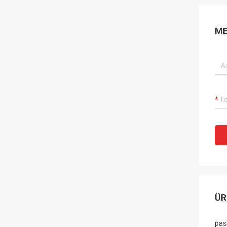
ME
ÜR
pasl