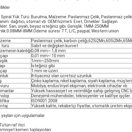
likler
l: Spiral Yük Türü: Burulma, Malzeme: Paslanmaz Çelik, Paslanmaz çelik
lanım: dağıtıcı, otomat vb. OEM hizmeti: Evet, Örnekler: Sağlayın
kler: Sarı, siyah, beyaz isteğiniz gibi. Genişlik: 1MM-250MM
ınlık:0.08MM-8MM.Ödeme süresi: TT, L/C, paypal, Western union
lzeme
Paslanmaz çelik, karbon çeliği,62Si2Mn,60Si2Mn,65
 türü
Sabit ve değişken kuvvet
zemenin kalınlığı
0,08 mm~ 1,8 mm
 çapı
0,01 mm~ 10 mm
işlik
1mm~250mm
çapı
İsteğiniz gibi
 çap
1 mm ve üzeri.
nluk
Ihtiyacınız olan ücretsiz uzunluk
iş
Çinko kaplama, nikel kaplama, siyah kaplama, müşterile
vuru
Mobilya, endüstriyel ekipman, elektronik cihazlar vb.
pmanlar
Yüksek hassasiyet ve verimliliğe sahip gelişmiş CNC bi
noloji
Deneyimli mühendisler, teknisyenler ve kalifiye işçiler
tifika
ISO9001:2008
ntaj
Yüksek kalite, rekabetçi fiyatlar, otomatik üretim ekip
 yayları için uygulamalar
 Tütün raf itici
 emniyet kemeri toplayıcıları