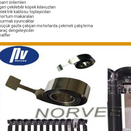
 bant önlemleri
 geri çekilebilir köpek kılavuzları
 elektrik kablosu toplayıcıları
 hortum makaraları
 kurmalı oyuncaklar
 küçük gazla çalışan motorlarda çekmeli çalıştırma
 araç dengeleyiciler
 valfler