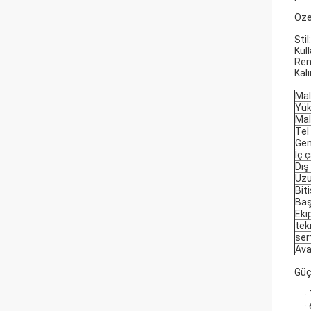
Özel
Sti
Kul
Ren
Kal
Ma
Yük
Mal
Tel
Gen
İç 
Dış
Uzu
Bit
Baş
Eki
tek
ser
Ava
Güç
·
·