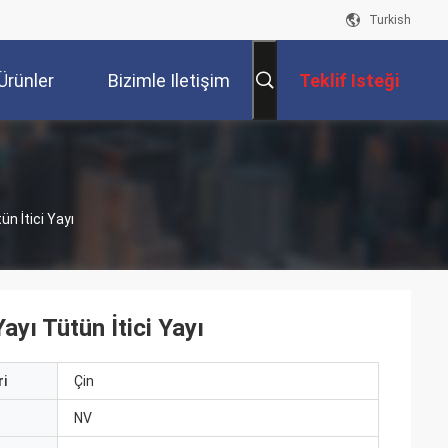
Turkish
Ürünler
Bizimle Iletişim
Teklif Isteği
Kur
ün İtici Yayı
ayı Tütün İtici Yayı
i
Çin
ı
NV