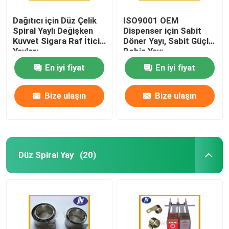
Dağıtıcı için Düz Çelik
ISO9001 OEM
Spiral Yaylı Değişken
Dispenser için Sabit
Kuvvet Sigara Raf İtici
Döner Yayı, Sabit Güçlü
Yayları
Bobin Yayı
En iyi fiyat
En iyi fiyat
Bize ulaşın
Bize ulaşın
Düz Spiral Yay
(20)