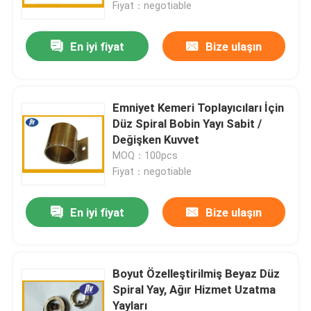
Fiyat：negotiable
En iyi fiyat
Bize ulaşın
Emniyet Kemeri Toplayıcıları İçin
Düz Spiral Bobin Yayı Sabit /
Değişken Kuvvet
MOQ：100pcs
Fiyat：negotiable
En iyi fiyat
Bize ulaşın
Ev
Ürün:% s
Boyut Özelleştirilmiş Beyaz Düz
Spiral Yay, Ağır Hizmet Uzatma
Yayları
Hakkımızda