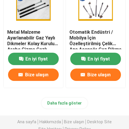
Metal Malzeme
Otomatik Endüstri /
Ayarlanabilir Gaz Yaylı
Mobilya İçin
Dikmeler Kolay Kurulum
Özelleştirilmiş Çelik
Araba Çizme Gazlı
Ana Asansör Gaz Dikme
Dikmeler
Gürültüsü
En iyi fiyat
En iyi fiyat
Bize ulaşın
Bize ulaşın
Daha fazla göster
Ana sayfa
Hakkımızda
Bize ulaşın
Desktop Site
Site Haritası
Privacy Policy