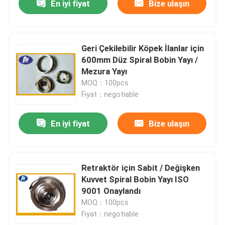
En iyi fiyat
Bize ulaşın
Geri Çekilebilir Köpek İlanlar için
600mm Düz Spiral Bobin Yayı /
Mezura Yayı
MOQ：100pcs
Fiyat：negotiable
En iyi fiyat
Bize ulaşın
Retraktör için Sabit / Değişken
Kuvvet Spiral Bobin Yayı ISO
9001 Onaylandı
MOQ：100pcs
Fiyat：negotiable