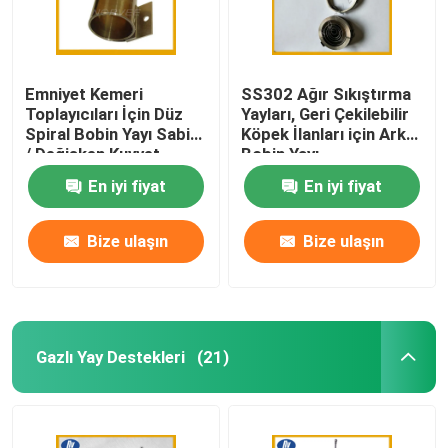
Emniyet Kemeri
SS302 Ağır Sıkıştırma
Toplayıcıları İçin Düz
Yayları, Geri Çekilebilir
Spiral Bobin Yayı Sabit
Köpek İlanları için Arka
/ Değişken Kuvvet
Bobin Yayı
En iyi fiyat
En iyi fiyat
Bize ulaşın
Bize ulaşın
Gazlı Yay Destekleri
(21)