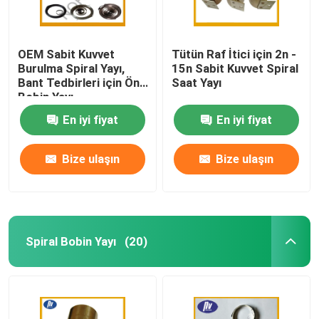
OEM Sabit Kuvvet
Tütün Raf İtici için 2n -
Burulma Spiral Yayı,
15n Sabit Kuvvet Spiral
Bant Tedbirleri için Ön
Saat Yayı
Bobin Yayı
En iyi fiyat
En iyi fiyat
Bize ulaşın
Bize ulaşın
Spiral Bobin Yayı
(20)