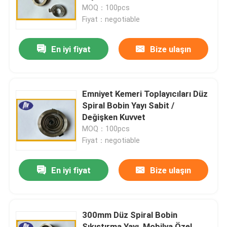
MOQ：100pcs
Fiyat：negotiable
Fabrika turu
En iyi fiyat
Bize ulaşın
Kalite kontrol
Bize Ulaşın
Emniyet Kemeri Toplayıcıları Düz ​​
Spiral Bobin Yayı Sabit /
Değişken Kuvvet
Bir teklif isteği
MOQ：100pcs
Fiyat：negotiable
Çelik Spiral Yay
En iyi fiyat
Bize ulaşın
Düz Spiral Yay
300mm Düz Spiral Bobin
Burulma Spiral Yayı
Sıkıştırma Yayı, Mobilya Özel