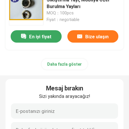
Burulma Yayları
MOQ：100pcs
Spiral Bobin Yayı
Fiyat：negotiable
Gazlı Yay Destekleri
En iyi fiyat
Bize ulaşın
Paslanmaz Çelik Gazlı Amortisörler
Daha fazla göster
Minyatür Gaz Yayı
Mesaj bırakın
Sıkıştırma Helisel Yayı
Sizi yakında arayacağız!
Helisel Burulma Yayı
Otomotiv Gaz Yayı