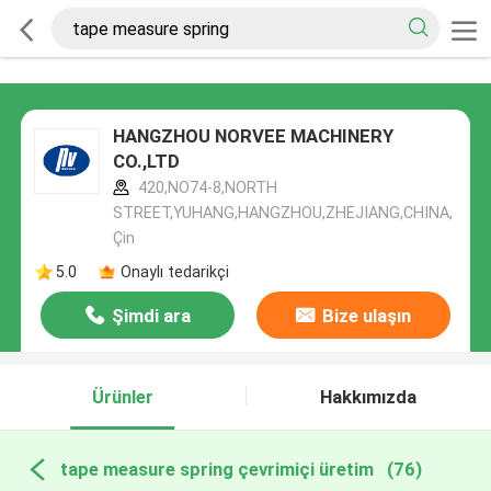
HANGZHOU NORVEE MACHINERY
CO.,LTD
420,NO74-8,NORTH
STREET,YUHANG,HANGZHOU,ZHEJIANG,CHINA,
Çin
5.0
Onaylı tedarikçi
Şimdi ara
Bize ulaşın
Ürünler
Hakkımızda
tape measure spring çevrimiçi üretim
(76)