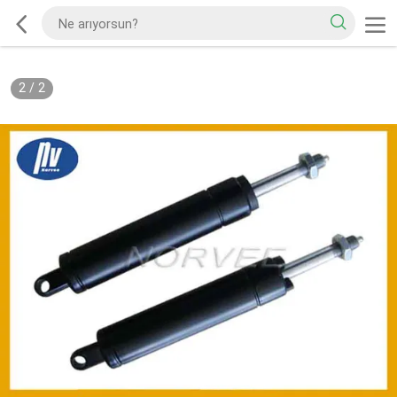
2
/
2