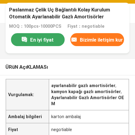
Paslanmaz Çelik Uç Bağlantılı Kolay Kurulum
Otomatik Ayarlanabilir Gazlı Amortisörler
MOQ：100pcs-10000PCS
Fiyat：negotiable
En iyi fiyat
Bizimle iletişim kur
ÜRüN AçıKLAMASı
ayarlanabilir gazlı amortisörler
,
kamyon kapağı gazlı amortisörler
,
Vurgulamak:
Ayarlanabilir Gazlı Amortisörler OE
M
Ambalaj bilgileri
karton ambalaj
Fiyat
negotiable