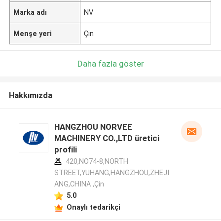
Marka adı
NV
Menşe yeri
Çin
Daha fazla göster
Hakkımızda
HANGZHOU NORVEE
MACHINERY CO.,LTD üretici
profili
420,NO74-8,NORTH
STREET,YUHANG,HANGZHOU,ZHEJI
ANG,CHINA ,Çin
5.0
Onaylı tedarikçi