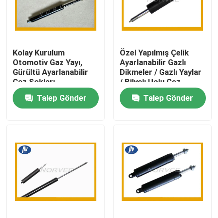
Fabrika turu
Kolay Kurulum
Özel Yapılmış Çelik
Kalite kontrol
Otomotiv Gaz Yayı,
Ayarlanabilir Gazlı
Gürültü Ayarlanabilir
Dikmeler / Gazlı Yaylar
Gaz Şokları
/ Bilyalı Uçlu Gaz
Bize Ulaşın
Kaldırma
Talep Gönder
Talep Gönder
Bir teklif isteği
Çelik Spiral Yay
Düz Spiral Yay
Burulma Spiral Yayı