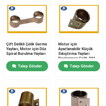
Çift Delikli Çelik Germe
Motor için
Yayları, Motor için Düz
Ayarlanabilir Küçük
Spiral Burulma Yayları
Sıkıştırma Yayları
Paslanmaz Çelik 301
Malzeme
Talep Gönder
Talep Gönder
Ev
Ürün:% s
Hakkımızda