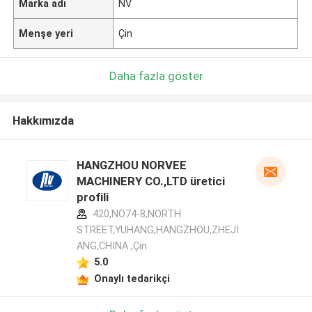
Marka adı
NV
Menşe yeri
Çin
Daha fazla göster
Hakkımızda
HANGZHOU NORVEE
MACHINERY CO.,LTD üretici
profili
420,NO74-8,NORTH
STREET,YUHANG,HANGZHOU,ZHEJI
ANG,CHINA ,Çin
5.0
Onaylı tedarikçi