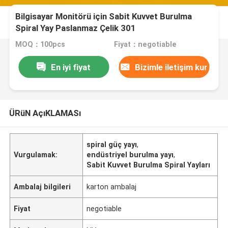
Bilgisayar Monitörü için Sabit Kuvvet Burulma
Spiral Yay Paslanmaz Çelik 301
MOQ：100pcs
Fiyat：negotiable
En iyi fiyat
Bizimle iletişim kur
ÜRüN AçıKLAMASı
spiral güç yayı
,
Vurgulamak:
endüstriyel burulma yayı
,
Sabit Kuvvet Burulma Spiral Yayları
Ambalaj bilgileri
karton ambalaj
Fiyat
negotiable