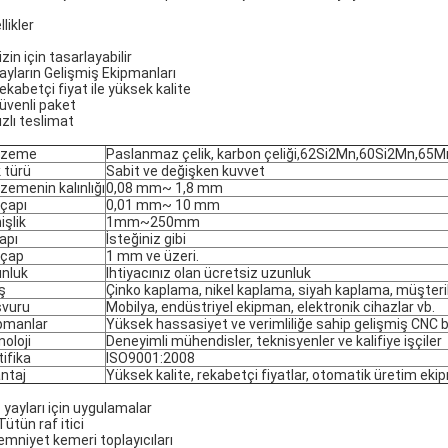
likler
izin için tasarlayabilir
Yayların Gelişmiş Ekipmanları
ekabetçi fiyat ile yüksek kalite
Güvenli paket
ızlı teslimat
lzeme
Paslanmaz çelik, karbon çeliği,62Si2Mn,60Si2Mn,65
 türü
Sabit ve değişken kuvvet
zemenin kalınlığı
0,08 mm~ 1,8 mm
 çapı
0,01 mm~ 10 mm
işlik
1mm~250mm
çapı
İsteğiniz gibi
 çap
1 mm ve üzeri.
nluk
Ihtiyacınız olan ücretsiz uzunluk
iş
Çinko kaplama, nikel kaplama, siyah kaplama, müşterile
vuru
Mobilya, endüstriyel ekipman, elektronik cihazlar vb.
pmanlar
Yüksek hassasiyet ve verimliliğe sahip gelişmiş CNC bi
noloji
Deneyimli mühendisler, teknisyenler ve kalifiye işçiler
tifika
ISO9001:2008
ntaj
Yüksek kalite, rekabetçi fiyatlar, otomatik üretim ekip
 yayları için uygulamalar
 Tütün raf itici
 emniyet kemeri toplayıcıları