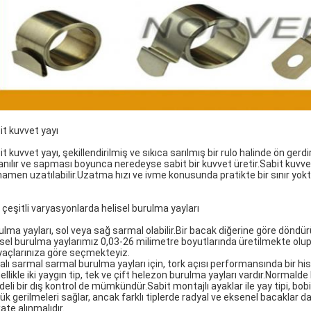
it kuvvet yayı
it kuvvet yayı, şekillendirilmiş ve sıkıca sarılmış bir rulo halinde ön ge
lanılır ve sapması boyunca neredeyse sabit bir kuvvet üretir.Sabit kuvvet 
amen uzatılabilir.Uzatma hızı ve ivme konusunda pratikte bir sınır yokt
 çeşitli varyasyonlarda helisel burulma yayları
ulma yayları, sol veya sağ sarmal olabilir.Bir bacak diğerine göre döndür
isel burulma yaylarımız 0,03-26 milimetre boyutlarında üretilmekte olup 
iyaçlarınıza göre seçmekteyiz.
alı sarmal sarmal burulma yayları için, tork açısı performansında bir hi
llikle iki yaygın tip, tek ve çift helezon burulma yayları vardır.Normalde b
deli bir dış kontrol de mümkündür.Sabit montajlı ayaklar ile yay tipi, bo
ük gerilmeleri sağlar, ancak farklı tiplerde radyal ve eksenel bacakl
ate alınmalıdır.