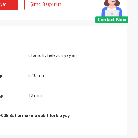
iyat
Şimdi Başvurun
 David Smith
işbirliği, biz tütün
nlar zamanında
otomotiv helezon yayları
ayabilir.
ğı
0,10 mm
ği
12 mm
008 Satıcı makine sabit torklu yay