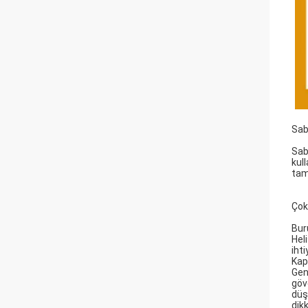
Sab
Sab
kul
tam
Çok
Bur
Hel
iht
Kap
Gene
göv
düş
dikk