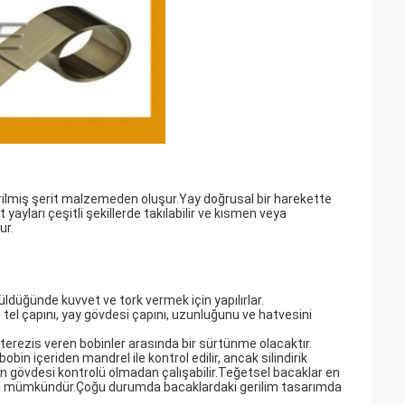
rdirilmiş şerit malzemeden oluşur.Yay doğrusal bir harekette
yayları çeşitli şekillerde takılabilir ve kısmen veya
ur.
üldüğünde kuvvet ve tork vermek için yapılırlar.
tel çapını, yay gövdesi çapını, uzunluğunu ve hatvesini
sterezis veren bobinler arasında bir sürtünme olacaktır.
obin içeriden mandrel ile kontrol edilir, ancak silindirik
bin gövdesi kontrolü olmadan çalışabilir.Teğetsel bacaklar en
ar da mümkündür.Çoğu durumda bacaklardaki gerilim tasarımda