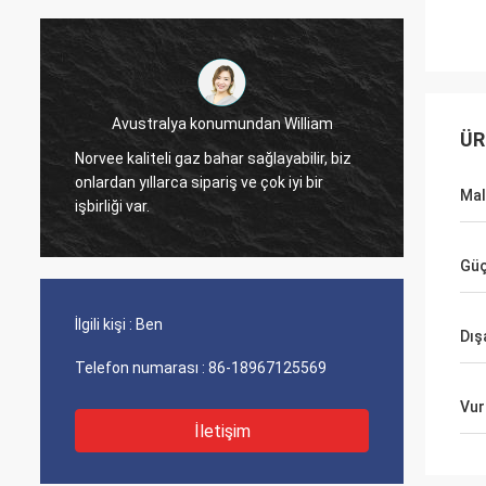
Avustralya konumundan William
ÜR
2005't
Norvee kaliteli gaz bahar sağlayabilir, biz
uzatma 
onlardan yıllarca sipariş ve çok iyi bir
sorunu
Ma
işbirliği var.
sipariş
Gü
İlgili kişi :
Ben
Dış
Telefon numarası :
86-18967125569
Vur
İletişim