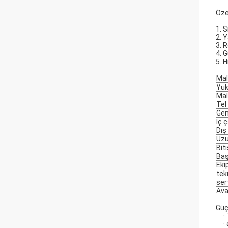
Özel
1. S
2. 
3. R
4. 
5. H
Ma
Yük
Mal
Tel
Gen
İç 
Dış
Uzu
Bit
Baş
Eki
tek
ser
Ava
Güç
·
·