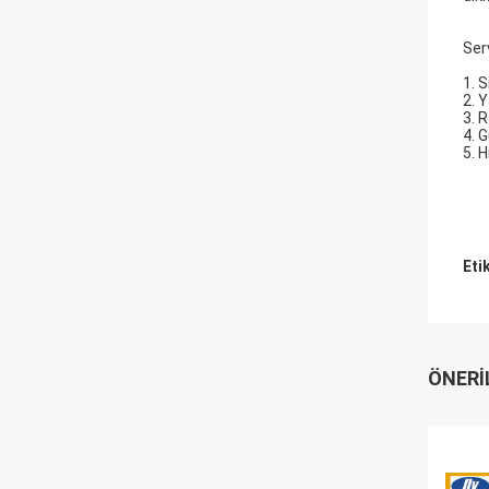
Ser
1. S
2. 
3. R
4. 
5. H
Eti
ÖNERI