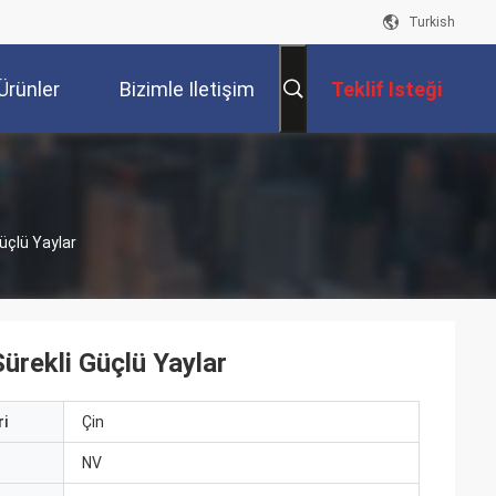
Turkish
Ürünler
Bizimle Iletişim
Teklif Isteği
Kur
üçlü Yaylar
ürekli Güçlü Yaylar
i
Çin
ı
NV