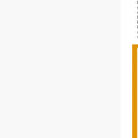
·
·
·
·
·
·
·
·