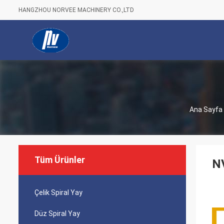
HANGZHOU NORVEE MACHINERY CO.,LTD
Ana Sayfa
Tüm Ürünler
NV
Çelik Spiral Yay
Düz Spiral Yay