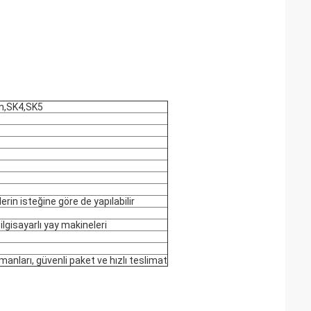
Mn,SK4,SK5
rin isteğine göre de yapılabilir
lgisayarlı yay makineleri
manları, güvenli paket ve hızlı teslimat