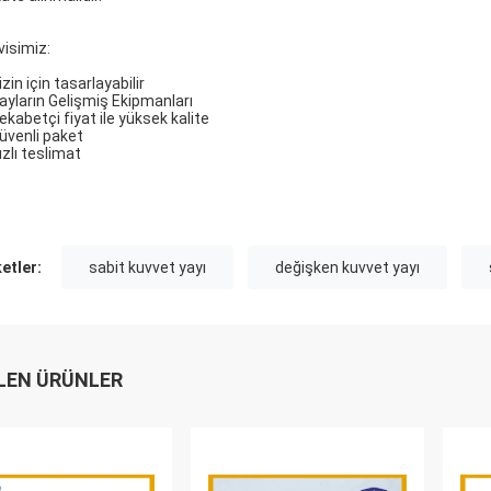
visimiz:
izin için tasarlayabilir
Yayların Gelişmiş Ekipmanları
ekabetçi fiyat ile yüksek kalite
Güvenli paket
ızlı teslimat
ketler:
sabit kuvvet yayı
değişken kuvvet yayı
LEN ÜRÜNLER