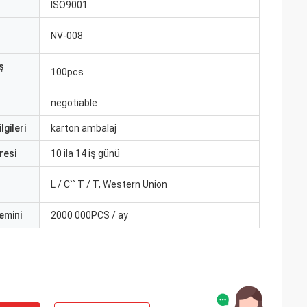
ISO9001
NV-008
ş
100pcs
negotiable
lgileri
karton ambalaj
resi
10 ila 14 iş günü
L / C`` T / T, Western Union
emini
2000 000PCS / ay