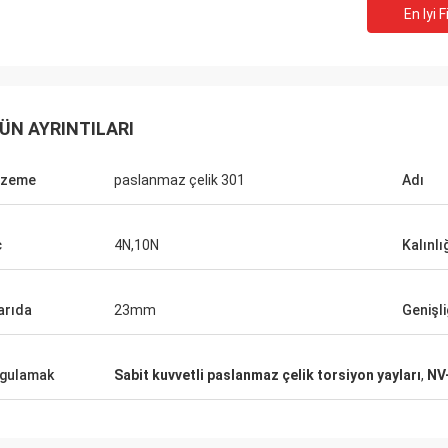
En Iyi F
ABD konumundan Bill
Rusya konumundan
ÜN AYRINTILARI
en beri Norvee'den müzik materyali
biz fazla 10 yıl Norvee ile 
yayları sipariş ediyoruz, asla kalite
itici yaylar sipariş ve o
 yok ve onlardan bugüne kadar
lzeme
paslanmaz çelik 301
Adı
teslimat, çok kaliteli sağl
 veriyoruz.
ç
4N,10N
Kalınlı
arıda
23mm
Genişli
gulamak
Sabit kuvvetli paslanmaz çelik torsiyon yayları
,
NV-