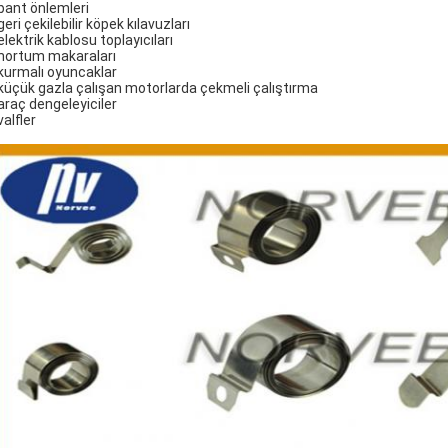
 bant önlemleri
 geri çekilebilir köpek kılavuzları
 elektrik kablosu toplayıcıları
 hortum makaraları
 kurmalı oyuncaklar
 küçük gazla çalışan motorlarda çekmeli çalıştırma
 araç dengeleyiciler
 valfler